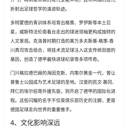
折射出足球哲学的演进轨迹。
多特蒙德的青训体系培育出格策、罗伊斯等本土巨
星，威斯特法伦南看台走出的球迷领袖更构成独特的
人文景观。克洛普时期打造的莱万多夫斯基-格策-香
川真司攻击组合，将技术流足球注入这支传统劲旅的
基因，创造了德甲最快进球纪录等多项传奇。
门兴格拉德巴赫的海因克斯、内策尔黄金一代，曾让
普鲁士公园成为艺术足球的圣地。汉堡的凯文·基冈、
拜仁的埃尔伯等外援先驱，则开启了德甲的国际化进
程。这些闪耀的名字不仅是俱乐部历史的注脚，更是
德国足球走向世界的重要推手。
4、文化影响深远