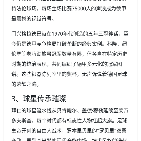
特法伦球场，每场主场比赛75000人的声浪成为德甲
最震撼的视觉符号。
门兴格拉德巴赫在1970年代创造的五年三冠神话，至
今仍是德甲竞争格局打破垄断的经典案例。科隆、纽
伦堡等老牌劲旅虽冠军数量有限，但各自在特定历史
时期的统治表现，共同编织了德甲多元化的冠军图
谱。这些银器陈列室里的奖杯，无声诉说着德国足球
的荣耀之路。
3、球星传承璀璨
拜仁的球星流水线从贝肯鲍尔、盖德·穆勒延续至莱万
多夫斯基，每个时代都有标志性人物扛起大旗。足球
皇帝开创的自由人战术，罗本里贝里的"罗贝里"双翼
齐飞，再到基米希的现代全能中场，技术风格的迭代