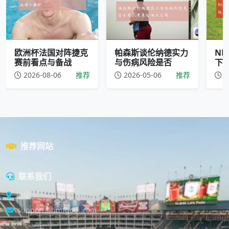
欧洲杯法国对阵捷克
帕森斯谈伦纳德实力
NB
赛前看点与备战
与伤病风险是否
下
2026-08-06
推荐
2026-05-06
推荐
2
推荐网站
联系我们
地址
support@hmfgoqi.com