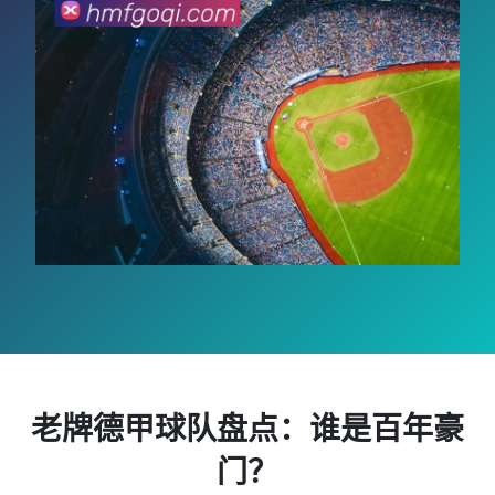
老牌德甲球队盘点：谁是百年豪
门？