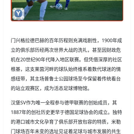
门兴格拉德巴赫的百年历程则充满戏剧性，1900年成
立的俱乐部历经两次世界大战的洗礼，甚至因财政危
机在20世纪90年代降入地区联赛。但凭借深厚的社区
根基，这支莱茵河畔的球队始终维系着数代球迷的情
感纽带，其主场普鲁士公园球场至今保留着传统看台
的站立观赛区，成为活态足球博物馆。
汉堡SV作为唯一全程参与德甲联赛的创始成员，其
1887年的创社历史更早于德国足球协会的成立。独特
的港口城市文化孕育了俱乐部开放包容的特质，米勒
门球场百年未变的选址见证着足球与城市发展的共生