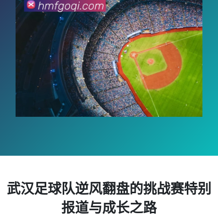
武汉足球队逆风翻盘的挑战赛特别
报道与成长之路