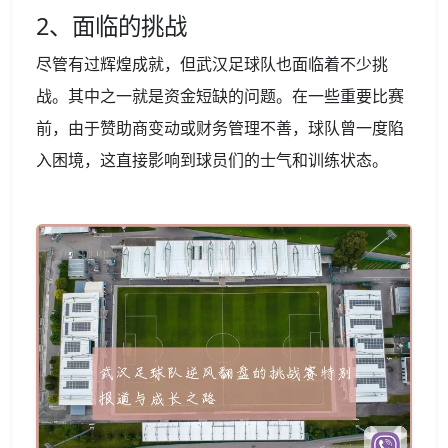
2、面临的挑战
尽管有过辉煌成就，但武汉足球队也面临着不少挑
战。其中之一就是资金短缺的问题。在一些重要比赛
前，由于赞助商变动或财务管理不善，球队曾一度陷
入困境，这直接影响到球员们的士气和训练状态。