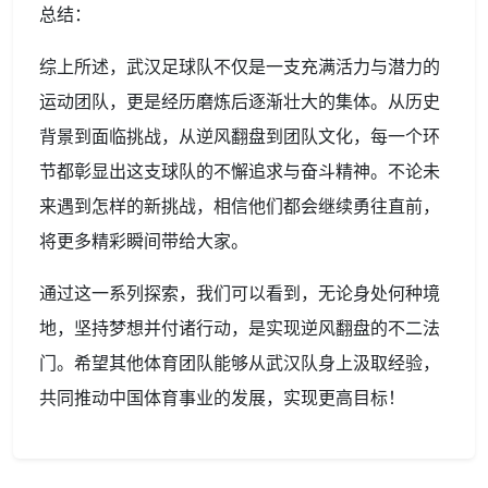
总结：
综上所述，武汉足球队不仅是一支充满活力与潜力的
运动团队，更是经历磨炼后逐渐壮大的集体。从历史
背景到面临挑战，从逆风翻盘到团队文化，每一个环
节都彰显出这支球队的不懈追求与奋斗精神。不论未
来遇到怎样的新挑战，相信他们都会继续勇往直前，
将更多精彩瞬间带给大家。
通过这一系列探索，我们可以看到，无论身处何种境
地，坚持梦想并付诸行动，是实现逆风翻盘的不二法
门。希望其他体育团队能够从武汉队身上汲取经验，
共同推动中国体育事业的发展，实现更高目标！