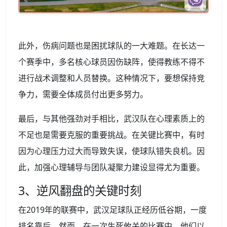
此外，伤病问题也是困扰球队的一大难题。在长达一
个赛季中，多名核心球员因伤缺阵，使得教练不得不
进行战术调整和人员替换。这种情况下，要想保持竞
争力，需要全体成员付出更多努力。
最后，与其他强劲对手相比，武汉队在心理素质上的
不足也是需要克服的重要挑战。在关键比赛中，有时
因为心理压力过大而导致失误，使球队错失良机。因
此，加强心理辅导与团队凝聚力建设显得尤为重要。
3、逆风翻盘的关键时刻
在2019年的联赛中，武汉足球队正经历低谷期，一度
排名靠后。然而，在一次生死攸关的比赛中，他们以