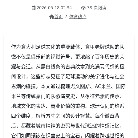
2026-05-18 02:34
38 次阅读
首页
/
体育热点
作为意大利足球文化的重要载体，意甲老牌球队的队
徽不仅是俱乐部的视觉符号，更浓缩了百年历史的荣
耀与变迁。从黑白线条的古典纹章到充满现代感的极
简设计，这些标志见证了足球运动的美学进化与社会
思潮的碰撞。本文通过梳理尤文图斯、AC米兰、国际
米兰等传统豪门的队徽演变史，从象征元素的传承、
地域文化的表达、商业价值的重构、球迷认同的维系
四个维度，解析方寸之间的设计智慧。每个徽章背
后，都藏着城市精神的密码与世代球迷的情感记忆，
它们如同镶嵌在绿茵史上的宝石，闪耀着跨越世纪的