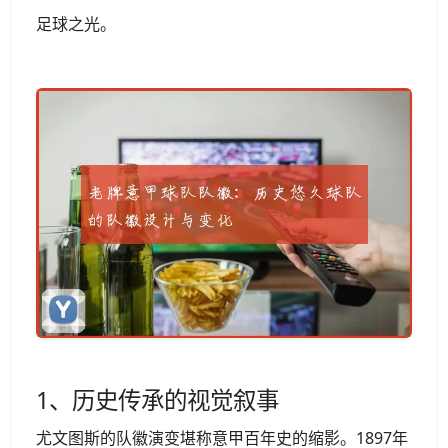
足球之光。
1、历史传承的视觉叙事
尤文图斯的队徽演变堪称意甲百年史的缩影。1897年