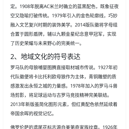
定。1908年脱离AC米兰时确立的蓝黑配色，既象征夜
空又隐喻打破传统。1979年引入的金色轮廓线，巧妙
融入文艺复兴时期的装饰美学。2014版队徽将字母组
合置于圆形盾牌，辅以九颗金星纪念意甲冠军，实现
了历史荣耀与未来野心的完美统一。
2、地域文化的符号表达
罗马队的母狼哺婴图腾直接取材城市传说。1927年初
代队徽便将卡比托利欧母狼作为主体，青铜雕塑的质
感激发出永恒之城的力量感。1978年加入的罗马斗兽
场剪影，将足球运动与古罗马竞技精神完美联结。
2013年新版虽简化图形元素，但红黄配色依然延续着
帝国余晖的视觉记忆。
佛罗伦萨的鸢尾花标志源自美第奇家族纹章。1926年