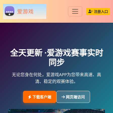
注册入口
全天更新 ·
爱游戏
赛事实时
同步
无论您身在何处，
爱游戏APP
为您带来高速、高
清、稳定的观赛体验。
下载客户端
网页端访问