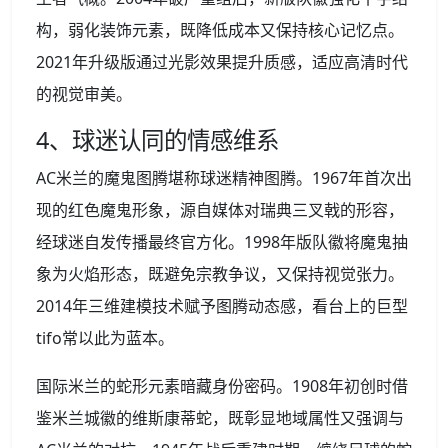
构，弱化装饰元素，既降低成本又保持核心记忆点。
2021年升级版通过光影效果提升质感，适应高清时代
的视觉审美。
4、球迷认同的情感维系
AC米兰的魔鬼图腾堪称球迷精神图腾。1967年首次出
现的红色魔鬼形象，源自媒体对瑞典三叉戟的形容，
经球迷自发传播最终官方化。1998年版队徽将魔鬼抽
象为火焰形态，既避免宗教争议，又保持视觉张力。
2014年三维建模技术赋予图腾动态感，看台上的巨型
tifo常以此为蓝本。
国际米兰的蛇形元素暗藏身份密码。1908年初创时借
鉴米兰城徽的维斯康蒂蛇，既彰显地域属性又强调与