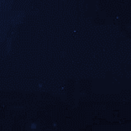
ayx防护体系
高强度密码加密机制
实时设备监测与IP识别
HTTPS + TLS 1.3 加
行为日志审计 + 异常告
XSS/SQL注入防护规
联系我们
地址
support@hmfgoqi.com