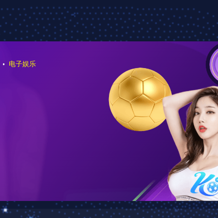
隐私政策
时的体育赛事内容，在保障服务体验的同时，我们高度重视个人隐私
头像等基础资料