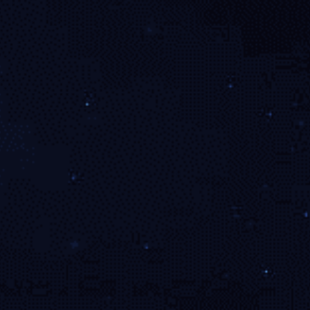
密协议
警
则引擎
爱游戏
爱游戏ayx官方网页，官网网页版在线登录入口，官方平台
客服24小时在线为您服务!【综合体育、官方网站、娱乐平