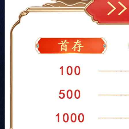
法律法规要求或监管部门依法
五、信息保护措施
平台采用多重防护机制确保ayx
HTTPS 加密传输
权限分级与访问控制
系统审计与异常行为识别
六、用户权利
您拥有以下数据权利：
访问、更正、删除个人信息
申请注销账户或停止使用服务
关闭授权功能如位置服务或通
七、未成年人保护