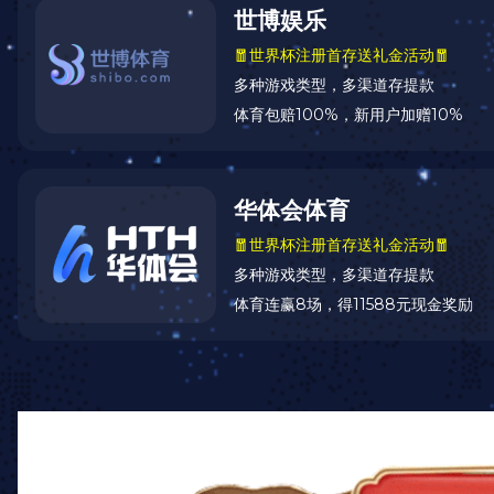
设备信息：操作系统、浏览器
行为记录：包括访问路径、停
位置信息：在获得授权后采集
三、信息使用目的
收集到的信息将用于：
为您提供定制化内容与互动体
保障账号和数据安全
进行数据分析与服务优化
在授权基础上提供通知推送服
四、第三方共享与信息披露
我们承诺不会随意出售用户信息
经您明确授权的合作服务
与第三方技术支持商（如推送