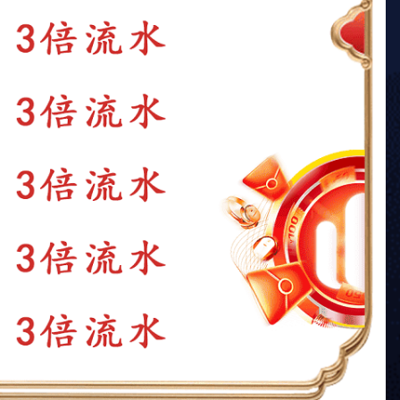
人可与我们联系处理。
领域屡获殊荣。