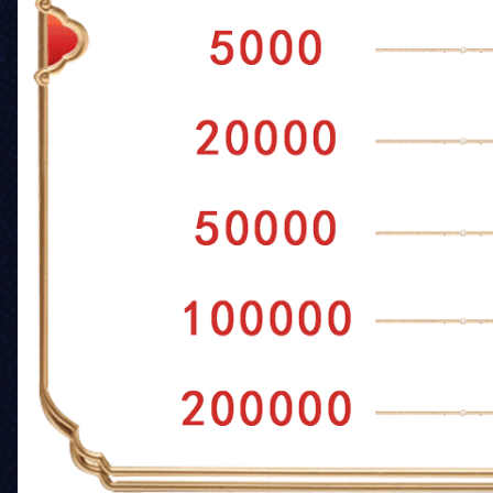
我们不会面向 14 周岁以下用
八、隐私政策的更新
当本政策有重大调整时，我们将
九、联系我们
如有任何隐私相关的问题，请发送邮件至
爱游戏 致力