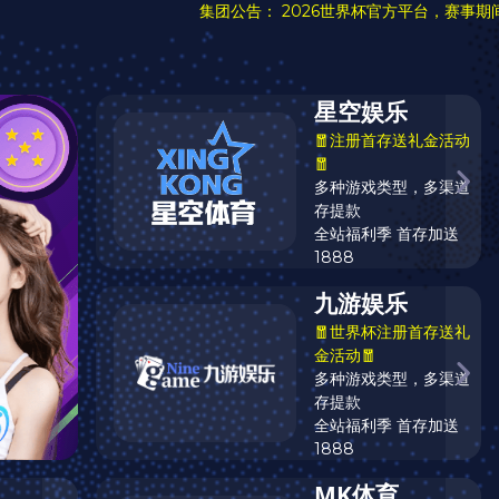
App
公司
体育
注册入口
简介
热点
保护。