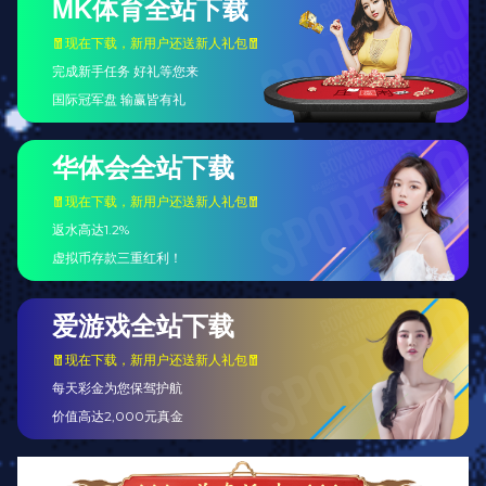
打造面向未来的数字体育服务平台。
安全保障
平台架构以高标准安全规范为准则，保护用户数据资产。
公平透明
全流程记录与公开追溯，确保每项服务公开可信。