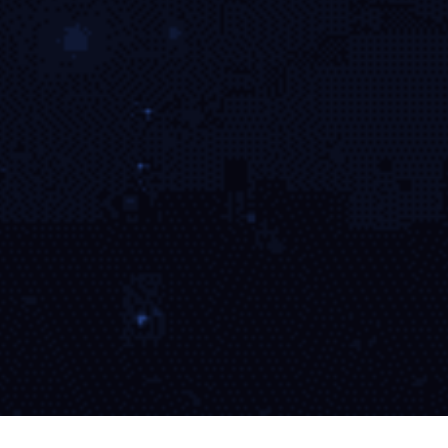
【功能全】
不只是直播和比分，球队数据、历史战绩、技术统计全都配
齐，用起来顺手。
【跨设备流畅】
家里电视、手机、平板都试过，同账号同步没问题，体验一
致性很高。
爱游戏 App · 千万用户信赖之选