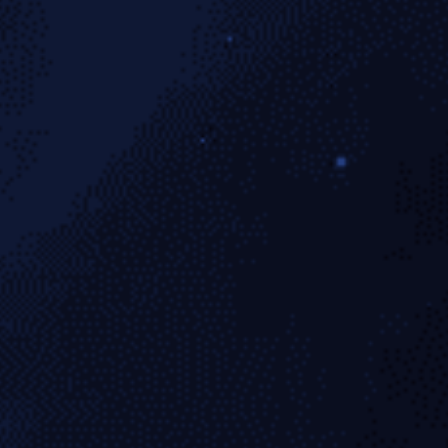
来自各方玩家的评价“弹”了出来
每条评论都对应一份信任，覆盖平台各个维度的真实体验。
【更新快】
每场比赛的进度、比分、数据都能及时同步，爱游戏 确实
在这方面很可靠。
【系统稳】
用了快两年，几乎没遇到系统崩溃或加载失败的情况，后台
做得稳才有信心继续用。