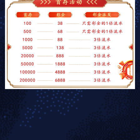
科技创新
通过 AI 和智能算法赋能，ayx 不断拓展平台技术边界。
用户体验
注重界面逻辑与操作流畅性，为用户带来轻松、自然的赛事
互动感受。