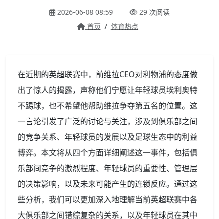
2026-06-08 08:59
29 次阅读
首页
/
体育热点
在近期的英超联赛中，前维拉CEO对利物浦的态度做
出了惊人的揭露，声称他们宁愿让年轻球员埃利奥特
不踢球，也不希望他帮助维拉争夺第五名的位置。这
一言论引发了广泛的讨论与关注，涉及到俱乐部之间
的竞争关系、年轻球员的发展以及足球生态中的利益
博弈。本文将从四个方面详细阐述这一事件，包括俱
乐部间竞争的激烈程度、年轻球员的重要性、管理层
的决策影响，以及未来可能产生的连锁反应。通过这
些分析，我们可以更加深入地理解当前英超联赛中各
大俱乐部之间错综复杂的关系，以及年轻球员在其中