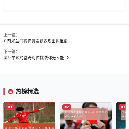
上一篇：
前米兰门将称赞索默表现出色但更…
下一篇：
奥尼尔谈约基奇对位挑战称无人能
热榜精选
#1
#2
#3