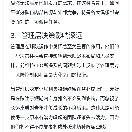
显然无法满足他们发展的需求。在这种背景下，如何
平衡好队伍内部资源与外部竞争，将是各大俱乐部需
要面对的一项艰巨任务。
3、管理层决策影响深远
管理层在球队运作中发挥着至关重要的作用，他们的
一些决策往往会直接影响到球队战术布局和人员安
排。前维拉CEO所提及的问题实际上反映了管理层对
于风险控制和利益最大化之间的权衡。
当管理层决定让埃利奥特继续留在替补席上时，无疑
是在赌注于短期内自身排名不会受到影响，而忽视了
长远来看对青年才俊成长的不良后果。这种思路可能
使得一支原本有潜力崛起的团队逐渐失去活力，因为
他们将不得不依靠老将或外援来填补阵容空缺。