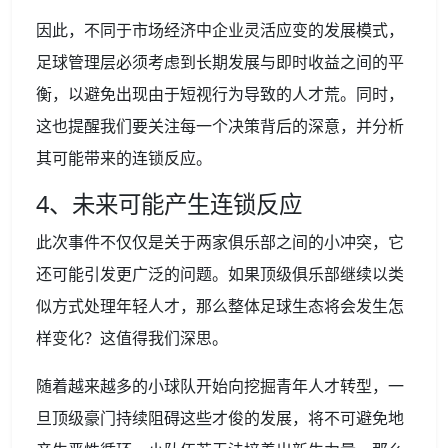
因此，不同于市场经济中企业灵活应变的发展模式，
足球管理层必须考虑到长期发展与即时收益之间的平
衡，以避免出现由于短视行为导致的人才荒。同时，
这也提醒我们要关注每一个决策背后的深意，并分析
其可能带来的连锁反应。
4、未来可能产生连锁反应
此次事件不仅仅是关于两家俱乐部之间的小冲突，它
还可能引发更广泛的问题。如果顶级俱乐部继续以类
似方式处理年轻人才，那么整体足球生态将会发生怎
样变化？这值得我们深思。
随着越来越多的小球队开始向挖掘青年人才转型，一
旦顶级豪门持续阻碍这些才俊的发展，将不可避免地