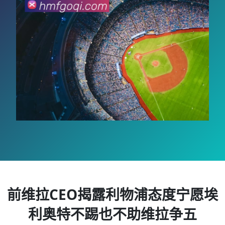
前维拉CEO揭露利物浦态度宁愿埃
利奥特不踢也不助维拉争五