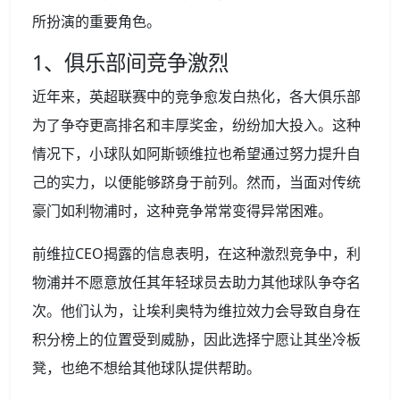
所扮演的重要角色。
1、俱乐部间竞争激烈
近年来，英超联赛中的竞争愈发白热化，各大俱乐部
为了争夺更高排名和丰厚奖金，纷纷加大投入。这种
情况下，小球队如阿斯顿维拉也希望通过努力提升自
己的实力，以便能够跻身于前列。然而，当面对传统
豪门如利物浦时，这种竞争常常变得异常困难。
前维拉CEO揭露的信息表明，在这种激烈竞争中，利
物浦并不愿意放任其年轻球员去助力其他球队争夺名
次。他们认为，让埃利奥特为维拉效力会导致自身在
积分榜上的位置受到威胁，因此选择宁愿让其坐冷板
凳，也绝不想给其他球队提供帮助。