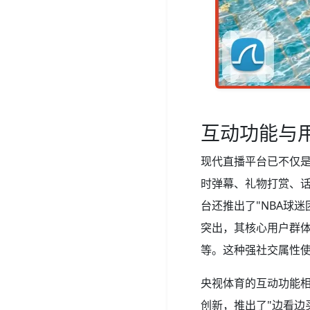
互动功能与
现代直播平台已不仅
时弹幕、礼物打赏、
台还推出了"NBA球
突出，其核心用户群
等。这种强社交属性
央视体育的互动功能相
创新，推出了"边看边