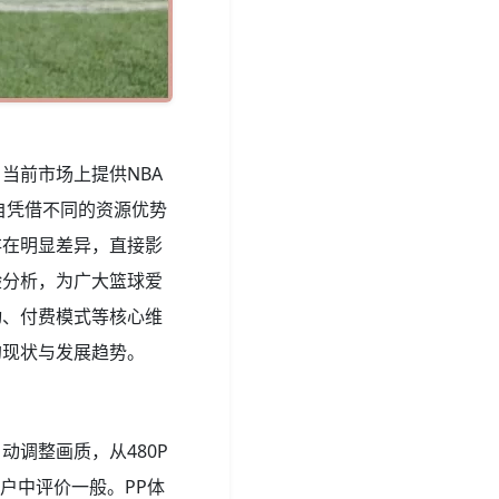
当前市场上提供NBA
自凭借不同的资源优势
存在明显差异，直接影
验分析，为广大篮球爱
动、付费模式等核心维
的现状与发展趋势。
调整画质，从480P
户中评价一般。PP体