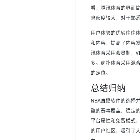
看，腾讯体育的界面
息密度较大，对于熟
用户体验的优劣往往
和内容，提高了内容发
讯体育采用会员制，V
多。虎扑体育采用混
的定位。
总结归纳
NBA直播软件的选择
整的赛事覆盖、稳定
平台属性和免费模式
的用户社区，吸引了大