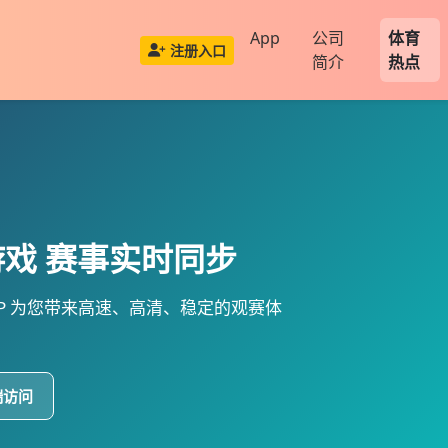
App
公司
体育
注册入口
简介
热点
游戏
赛事实时同步
P
为您带来高速、高清、稳定的观赛体
端访问