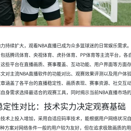
响力持续扩大，观看NBA直播已成为众多篮球迷的日常娱乐需求。
包括腾讯体育、央视体育、虎扑体育、PP体育等主流平台，各
。这些平台在直播画质、赛事覆盖、互动功能、用户界面等方面
文对主流NBA直播软件的功能对比、观赛效果评测以及用户体
文章涵盖了各平台的直播稳定性、画质表现、赛事资源、社交互
自身需求选择最适合的观赛工具，同时揭示当前NBA直播市场
稳定性对比：技术实力决定观赛基础
技术上投入增加，采用自适应码率技术，能根据用户网络状况自动
。这种方案对网络条件一般的用户较为友好，但在追求极致画质的用