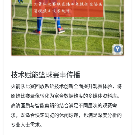
技术赋能篮球赛事传播
火箭队比赛回放系统技术创新全面提升观赛体验，将
原始比赛录像转化为富含数据维度的多媒体资料库。
高清画质与智能剪辑的结合满足不同层次的观赛需
求，既适合快速浏览的休闲球迷，也满足深度分析的
专业人士需求。