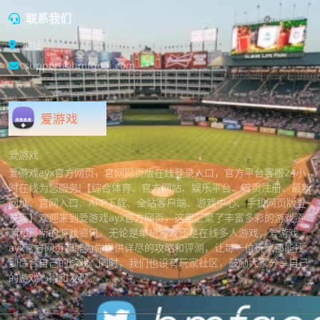
联系我们
地址
support@hmfgoqi.com
爱游戏
爱游戏ayx官方网页，官网网页版在线登录入口，官方平台客服24小
时在线为您服务!【综合体育、官方网站、娱乐平台、首页注册、最新
网址、官网入口、APP下载、全站客户端、游戏中心、手机网页版登
录等】欢迎来到爱游戏ayx官方网页，这里汇聚了丰富多彩的游戏资
源和最新的游戏资讯。无论是单机游戏还是在线多人游戏，爱游戏
ayx官方网页都能为你提供详尽的攻略和评测，让每一位玩家都能找
到适合自己的游戏。同时，我们也设有玩家社区，鼓励大家分享自己
的游戏心得和发现。