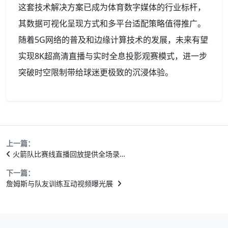
这套技术解决方案已成为体育数字媒体的行业标杆，
其数据可视化呈现方式和多平台适配策略值得推广。
随着5G网络的普及和边缘计算技术的发展，未来有望
实现8K超高清直播与实时全息投影观赛模式，进一步
突破时空限制带给球迷更极致的沉浸体验。
上一篇：
火箭队比赛线直播回放提供全场录…
下一篇：
詹姆斯与队友训练互动视频曝光展