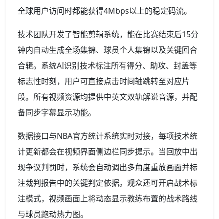
全球用户访问时都能获得4Mbps以上的稳定码流。
技术团队开发了智能剪辑系统，能在比赛结束后15分
钟内自动生成全场集锦、球员个人集锦以及关键回合
合辑。系统AI识别技术标注所有得分、助攻、封盖等
标志性时刻，用户可直接点击时间轴跳转至对应片
段。所有视频资源均提供中英文双轨解说音源，并配
备同步字幕显示功能。
数据接口与NBA官方统计系统实时对接，每项技术统
计更新都会在视频界面侧边栏同步提示。当回放中出
现争议判罚时，系统会自动调出多角度重放画面并标
注裁判报告中的关键判定依据。观众还可开启战术标
注模式，视频画面上将动态显示教练布置的战术路线
与球员跑动热力图。