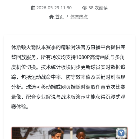
2026-05-29 11:30
38 次阅读
首页
/
体育热点
休斯顿火箭队本赛季的精彩对决官方直播平台提供完
整回放服务，所有场次均支持1080P高清画质与多角
度机位切换。技术统计板块同步更新球员实时数据追
踪，包括运动战命中率、防守效率值及关键时刻表现
分析。球迷可移动端或网页端随时调取任意节次比赛
录像，配合专业解说与战术板演示功能获得沉浸式观
赛体验。