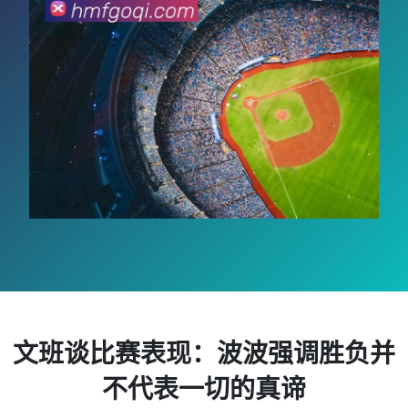
文班谈比赛表现：波波强调胜负并
不代表一切的真谛