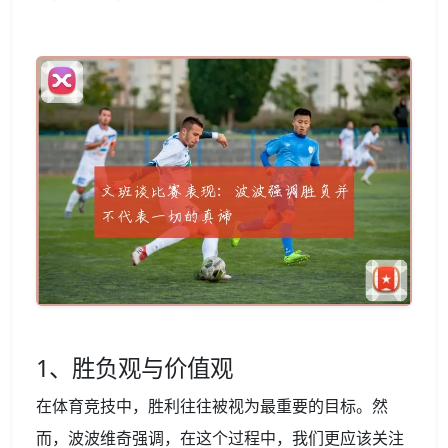
1、胜负观与价值观
在体育竞技中，胜利往往被视为最重要的目标。然
而，波波维奇强调，在这个过程中，我们更应该关注