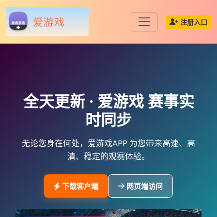
注册入口
全天更新 ·
爱游戏
赛事实
时同步
无论您身在何处，
爱游戏APP
为您带来高速、高
清、稳定的观赛体验。
下载客户端
网页端访问