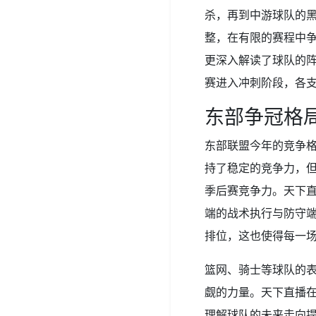
杀，再到中游球队的
整，在有限的赛程中
更深入解读了球队的
赛进入冲刺阶段，各
东部争冠格
东部联盟今年的竞争
持了稳定的竞争力，但
季后赛竞争力。天下
端的战术执行与防守
排位，这也使得每一
篮网、骑士等球队的
觑的力量。天下直播
理解球队的未来走向