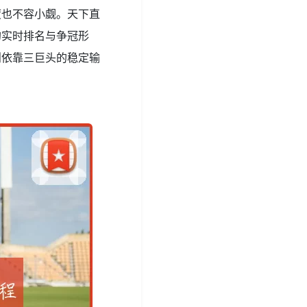
度也不容小觑。天下直
的实时排名与争冠形
则依靠三巨头的稳定输