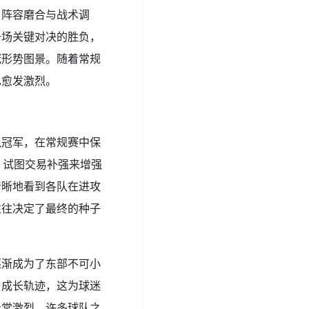
、阵容磨合与战术调
一场关键对决的胜负，
冠形势图景。随着常规
也愈发激烈。
冕冠军，在常规赛中保
，试图交易补强来增强
清晰地看到各队在进攻
往往决定了最终的种子
逐渐成为了东部不可小
与成长轨迹，这为球迷
异常激烈，许多球队之