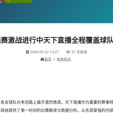
规赛激战进行中天下直播全程覆盖球
2026-05-22 13:27
37 次阅读
首页
/
体育热点
，各支球队在争冠路上展开激烈角逐。天下直播作为重要的赛事
为球迷提供了第一时间的比赛解读与数据分析。从东部豪强的内