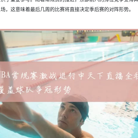
三场，这意味着最后几周的比赛将直接决定季后赛的对阵形势。