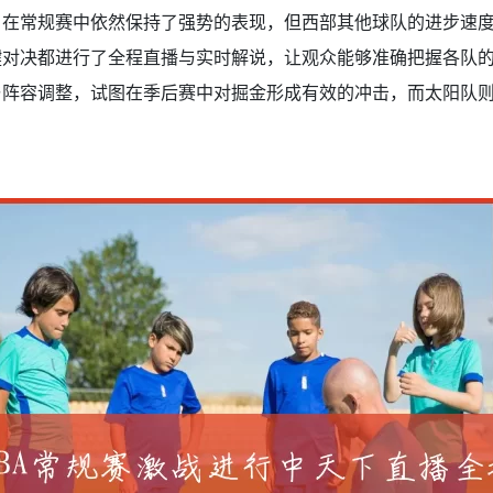
，在常规赛中依然保持了强势的表现，但西部其他球队的进步速
键对决都进行了全程直播与实时解说，让观众能够准确把握各队
与阵容调整，试图在季后赛中对掘金形成有效的冲击，而太阳队