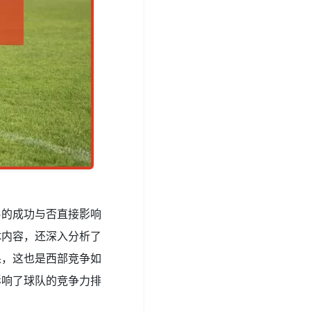
易的成功与否直接影响
体内容，还深入分析了
果，这也是西部竞争如
影响了球队的竞争力排