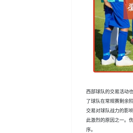
西部球队的交易活动
了球队在常规赛剩余
交易对球队战力的影
此激烈的原因之一。
序。