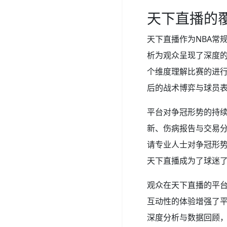
天下直播的
天下直播作为NBA常
析为观众呈现了深度
个维度理解比赛的进
后的战术博弈与球员
平台对争冠形势的持
新、伤病报告与交易
请专业人士对争冠形
天下直播成为了球迷了
观众在天下直播的平
互动性的体验增强了
深度分析与数据回顾