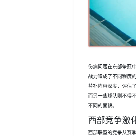
伤病问题在东部争冠
战力造成了不同程度
替补阵容深度，评估
而另一些球队则不得
不同的面貌。
西部竞争激
西部联盟的竞争从赛