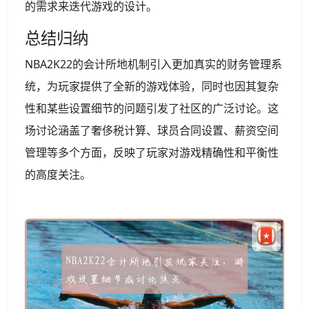
的需求来迭代游戏的设计。
总结归纳
NBA2K22的会计所地机制引入更加真实的财务管理系
统，为玩家提供了全新的游戏体验，同时也因其复杂
性和某些设置细节的问题引发了社区的广泛讨论。这
场讨论涵盖了奢侈税计算、球员合同设置、薪资空间
管理等多个方面，反映了玩家对游戏精确性和平衡性
的高度关注。