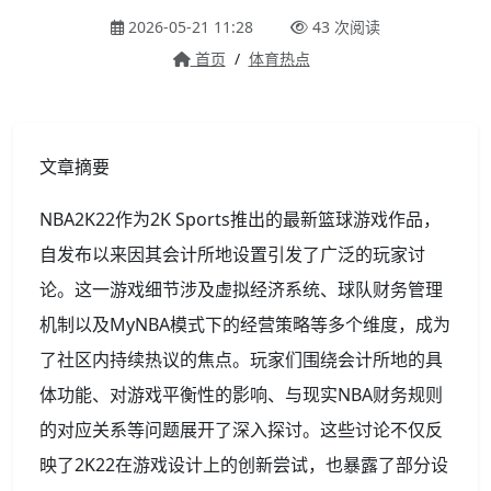
2026-05-21 11:28
43 次阅读
首页
/
体育热点
文章摘要
NBA2K22作为2K Sports推出的最新篮球游戏作品，
自发布以来因其会计所地设置引发了广泛的玩家讨
论。这一游戏细节涉及虚拟经济系统、球队财务管理
机制以及MyNBA模式下的经营策略等多个维度，成为
了社区内持续热议的焦点。玩家们围绕会计所地的具
体功能、对游戏平衡性的影响、与现实NBA财务规则
的对应关系等问题展开了深入探讨。这些讨论不仅反
映了2K22在游戏设计上的创新尝试，也暴露了部分设