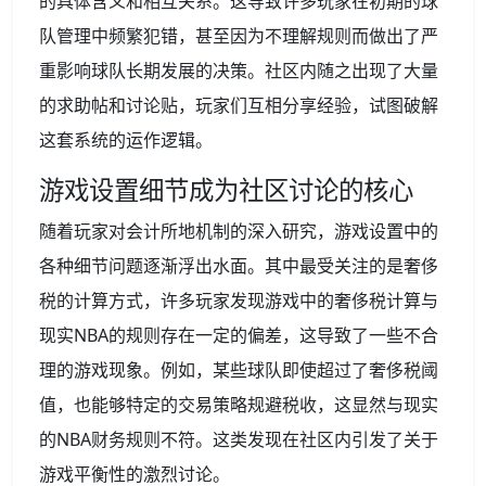
的具体含义和相互关系。这导致许多玩家在初期的球
队管理中频繁犯错，甚至因为不理解规则而做出了严
重影响球队长期发展的决策。社区内随之出现了大量
的求助帖和讨论贴，玩家们互相分享经验，试图破解
这套系统的运作逻辑。
游戏设置细节成为社区讨论的核心
随着玩家对会计所地机制的深入研究，游戏设置中的
各种细节问题逐渐浮出水面。其中最受关注的是奢侈
税的计算方式，许多玩家发现游戏中的奢侈税计算与
现实NBA的规则存在一定的偏差，这导致了一些不合
理的游戏现象。例如，某些球队即使超过了奢侈税阈
值，也能够特定的交易策略规避税收，这显然与现实
的NBA财务规则不符。这类发现在社区内引发了关于
游戏平衡性的激烈讨论。