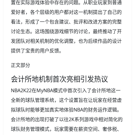
置在实际游戏体验中存在的问题。从职业玩家到普通
爱好者，各个层级的用户都对这一机制提出了自己的
看法，形成了一个包含建议、批评和改进方案的完整
讨论生态。这场围绕游戏细节的讨论，最终推动了开
发团队对相关机制的优化调整，也为后续作品的设计
提供了宝贵的用户反馈。
正文部分
会计所地机制首次亮相引发热议
NBA2K22在MyNBA模式中首次引入了会计所地这一
全新的球队管理系统，这个设置旨在让玩家在经营虚
拟球队时能够更加真实地体验NBA的财务运作逻辑。
会计所地的出现打破了以往2K系列游戏中相对简化的
球队财务管理模式，玩家需要在薪资空间、奢侈税、