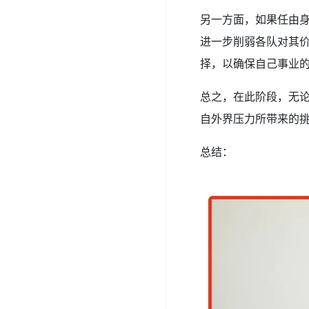
另一方面，如果任由
进一步削弱各队对其
择，以确保自己事业
总之，在此阶段，无
自外界压力所带来的
总结：