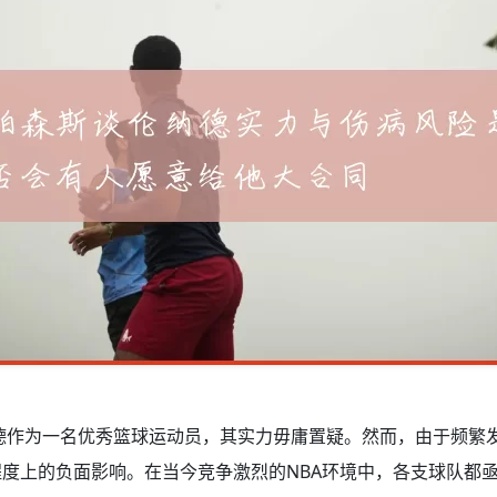
德作为一名优秀篮球运动员，其实力毋庸置疑。然而，由于频繁
度上的负面影响。在当今竞争激烈的NBA环境中，各支球队都