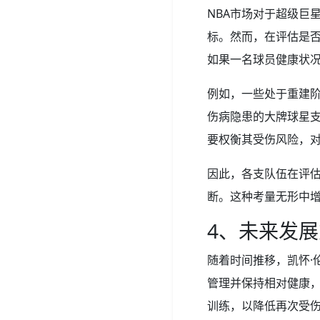
NBA市场对于超级巨
标。然而，在评估是
如果一名球员健康状
例如，一些处于重建
伤病隐患的大牌球星
要权衡其受伤风险，
因此，各支队伍在评
断。这种考量无形中
4、未来发
随着时间推移，凯怀·
管理并保持相对健康
训练，以降低再次受