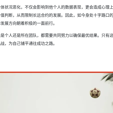
身体状况恶化，不仅会影响到他个人的数据表现，更会造成心理
价值判断，从而限制长远合约的发展。因此，如今身处十字路口
的发展方向朝着积极的一面前行。
论是个人还是所在团队，都需要共同努力以确保最优结果。只有
挑战，为自己铺平通往成功之路。