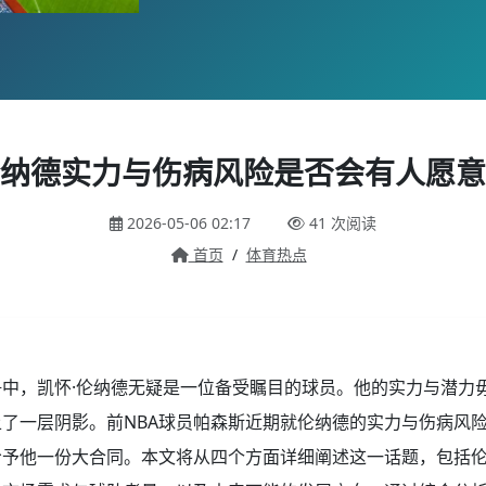
纳德实力与伤病风险是否会有人愿意
2026-05-06 02:17
41 次阅读
首页
/
体育热点
争中，凯怀·伦纳德无疑是一位备受瞩目的球员。他的实力与潜力
了一层阴影。前NBA球员帕森斯近期就伦纳德的实力与伤病风
给予他一份大合同。本文将从四个方面详细阐述这一话题，包括