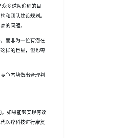
是众多球队追逐的目
结构和团队建设规划。
不高的问题。
秀，而非为一位有潜在
德这样的巨星，但也需
和竞争态势做出合理判
向。如果能够实现有效
现代医疗科技进行康复