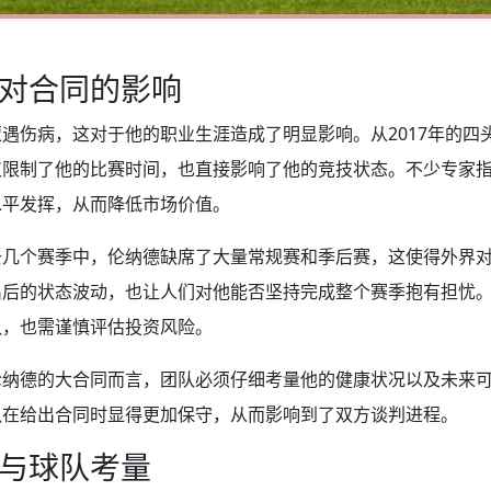
史对合同的影响
遇伤病，这对于他的职业生涯造成了明显影响。从2017年的四头
仅限制了他的比赛时间，也直接影响了他的竞技状态。不少专家
水平发挥，从而降低市场价值。
去几个赛季中，伦纳德缺席了大量常规赛和季后赛，这使得外界
出后的状态波动，也让人们对他能否坚持完成整个赛季抱有担忧
队，也需谨慎评估投资风险。
伦纳德的大合同而言，团队必须仔细考量他的健康状况以及未来
队在给出合同时显得更加保守，从而影响到了双方谈判进程。
求与球队考量