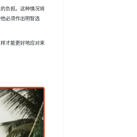
上的负担。这种情况将
的他必须作出明智选
这样才能更好地应对来