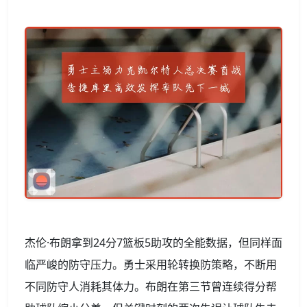
杰伦·布朗拿到24分7篮板5助攻的全能数据，但同样面
临严峻的防守压力。勇士采用轮转换防策略，不断用
不同防守人消耗其体力。布朗在第三节曾连续得分帮