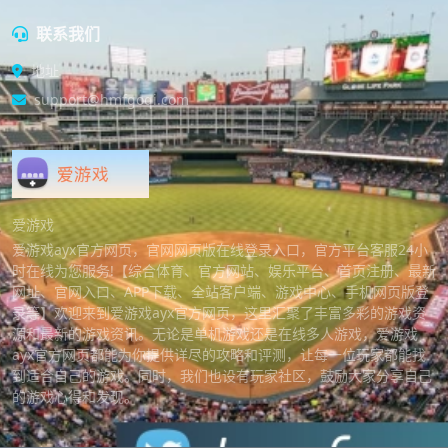
联系我们
地址
support@hmfgoqi.com
爱游戏
爱游戏ayx官方网页，官网网页版在线登录入口，官方平台客服24小
时在线为您服务!【综合体育、官方网站、娱乐平台、首页注册、最新
网址、官网入口、APP下载、全站客户端、游戏中心、手机网页版登
录等】欢迎来到爱游戏ayx官方网页，这里汇聚了丰富多彩的游戏资
源和最新的游戏资讯。无论是单机游戏还是在线多人游戏，爱游戏
ayx官方网页都能为你提供详尽的攻略和评测，让每一位玩家都能找
到适合自己的游戏。同时，我们也设有玩家社区，鼓励大家分享自己
的游戏心得和发现。